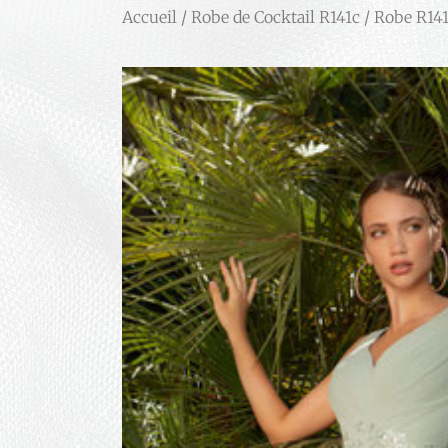
Accueil
/
Robe de Cocktail R141c
/ Robe R141