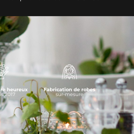
re heureux
Fabrication de robes
s 2017
sur-mesure