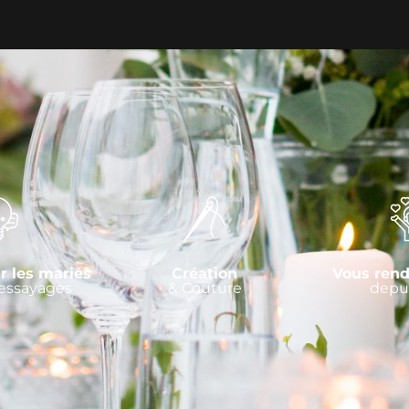
r les mariés
Création
Vous rend
 essayages
& Couture
depui