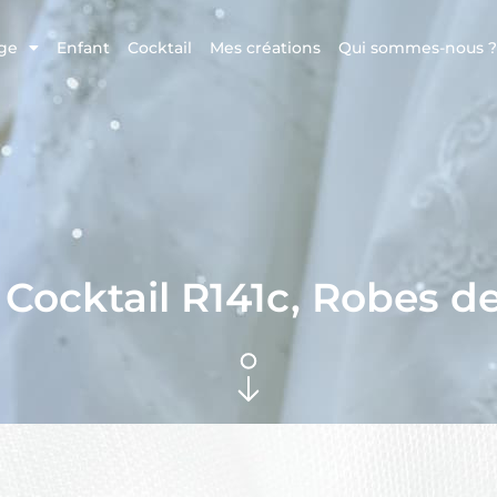
ge
Enfant
Cocktail
Mes créations
Qui sommes-nous ?
Cocktail R141c
,
Robes de